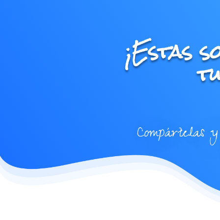
¡Estas s
tu
Compártelas y