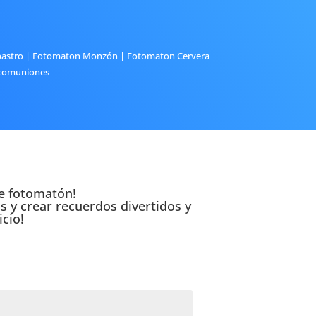
astro
|
Fotomaton Monzón
|
Fotomaton Cervera
comuniones
de fotomatón!
s y crear recuerdos divertidos y
cio!