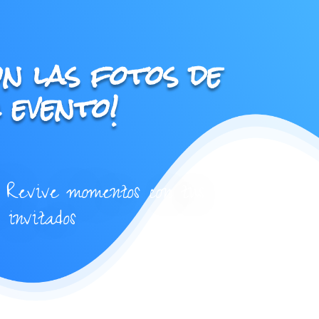
on las fotos de
 evento!
 Revive momentos con tus
invitados