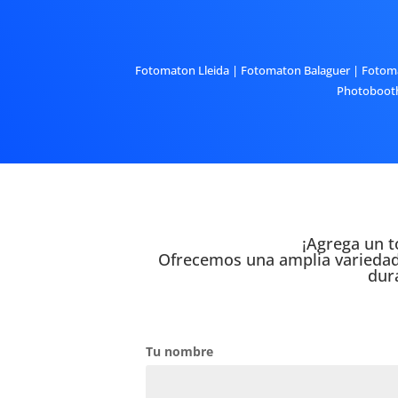
Fotomaton Lleida
|
Fotomaton Balaguer
|
Fotoma
Photobooth
¡Agrega un t
Ofrecemos una amplia variedad d
dur
Tu nombre