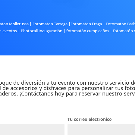
ton Mollerussa
|
Fotomaton Tàrrega
|
Fotomaton Fraga
|
Fotomaton Barb
 eventos
|
Photocall Inauguración
|
fotomatón cumpleaños
|
fotomatón 
oque de diversión a tu evento con nuestro servicio 
e accesorios y disfraces para personalizar tus foto
aderos. ¡Contáctanos hoy para reservar nuestro servi
Tu correo electronico