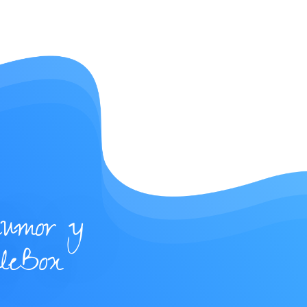
humor y
ileBox