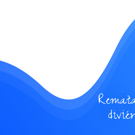
Remata
divié