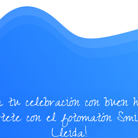
 tu celebración con buen 
rtete con el fotomatón Sm
Lleida!