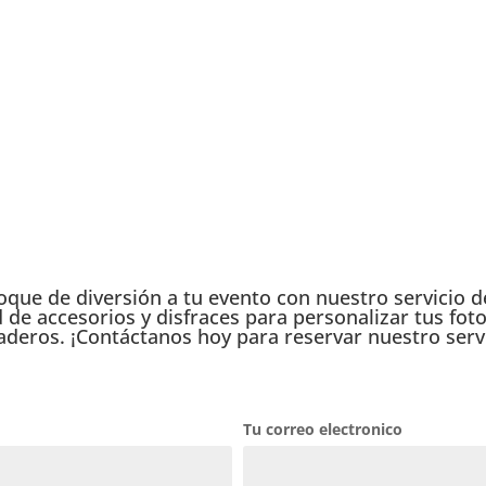
ton Mollerussa
|
Fotomaton Tàrrega
|
Fotomaton Fraga
|
Fotomaton Barb
 eventos
|
Photocall Inauguración
|
fotomatón cumpleaños
|
fotomatón 
oque de diversión a tu evento con nuestro servicio 
e accesorios y disfraces para personalizar tus foto
aderos. ¡Contáctanos hoy para reservar nuestro servi
Tu correo electronico