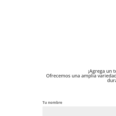
Fotomaton Lleida
|
Fotomaton Balaguer
|
Fotoma
Photobooth
¡Agrega un t
Ofrecemos una amplia variedad d
dur
Tu nombre