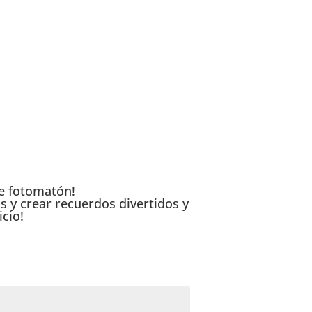
astro
|
Fotomaton Monzón
|
Fotomaton Cervera
comuniones
de fotomatón!
s y crear recuerdos divertidos y
cio!