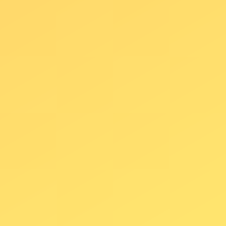
Pack 180"
3 hora de diversión absoluta
Fotomatón Reflex con pantalla 24″
Iluminación de estudio
Impresión de fotos ilimitada
Attrezzo glamuroso y
superdivertido
Diferentes fondos a escoger
Personalización de plantillas
Entrega de USB con fotos evento