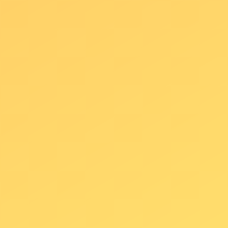
superdivertido
Diferentes fondos a escoger
Personalización de plantillas
Entrega de USB con fotos evento
Álbum de firmas
Buen Rollo de Serie
Asistente super majo que guiará el
servicio
PREMIUM