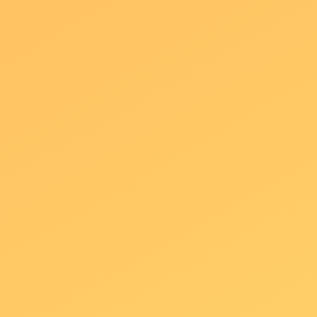
Fotomatón Reflex con pantalla 24″
iluminación de estudio
Impresión de fotos ilimitada
Attrezzo glamuroso y
superdivertido
Diferentes fondos a escoger
Personalización de plantillas
Entrega de USB con fotos evento
Álbum de firmas
Buen Rollo de Serie
Asistente super majo que guiará el
servicio