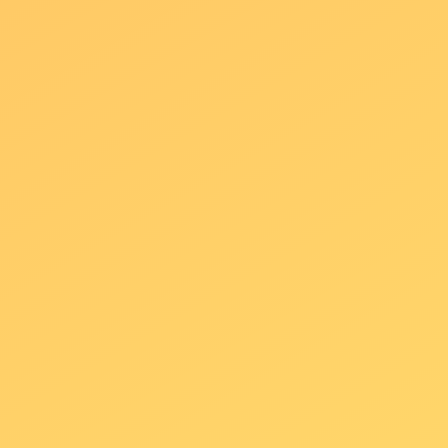
GOLD
Pack 120"
2 horas de diversión absoluta
Fotomatón Reflex con pantalla 24″
iluminación de estudio
Impresión de fotos ilimitada
Attrezzo glamuroso y