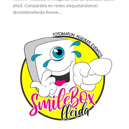
ella3. Compártela en redes etiquetándonos!
@smileboxlleida Revive...